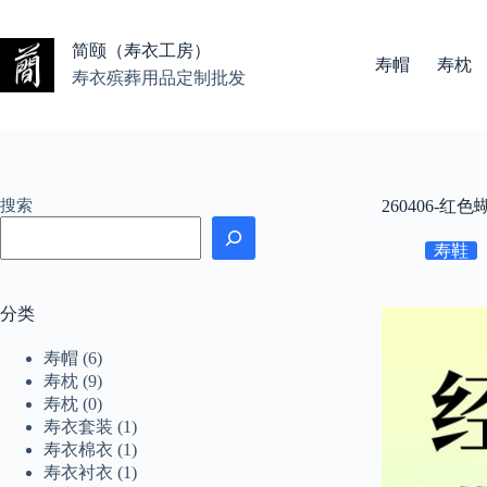
跳
至
简颐（寿衣工房）
内
寿帽
寿枕
容
寿衣殡葬用品定制批发
搜索
260406-红
寿鞋
分类
寿帽
(6)
寿枕
(9)
寿枕
(0)
寿衣套装
(1)
寿衣棉衣
(1)
寿衣衬衣
(1)