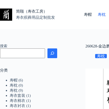
跳
至
简颐（寿衣工房）
内
寿帽
寿枕
容
寿衣殡葬用品定制批发
搜索
260628-金
寿枕
分类
寿帽
(6)
寿枕
(0)
寿枕
(9)
寿衣套装
(1)
寿衣棉衣
(1)
寿衣衬衣
(1)